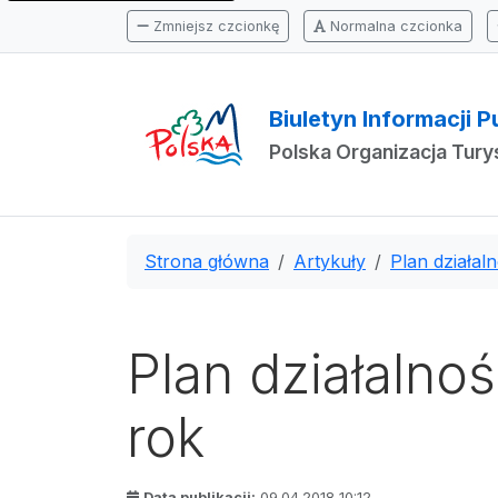
Zmniejsz czcionkę
Normalna czcionka
Biuletyn Informacji P
Polska Organizacja Tur
Strona główna
Artykuły
Plan działal
Plan działalno
rok
Data publikacji:
09.04.2018 10:12