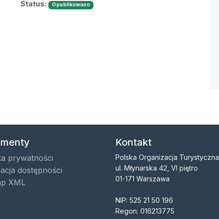
Status:
Opublikowano
menty
Kontakt
ka prywatności
Polska Organizacja Turystyczna
ul. Młynarska 42, VI piętro
acja dostępności
01-171 Warszawa
ap XML
NIP: 525 21 50 196
Regon: 016213775