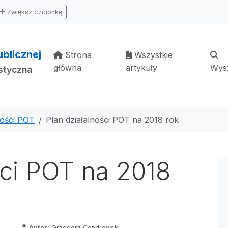
Zwiększ czcionkę
ublicznej
Strona
Wszystkie
główna
artykuły
Wys
ystyczna
ności POT
Plan działalności POT na 2018 rok
ści POT na 2018
Autor:
Grzegorz Cendrowski