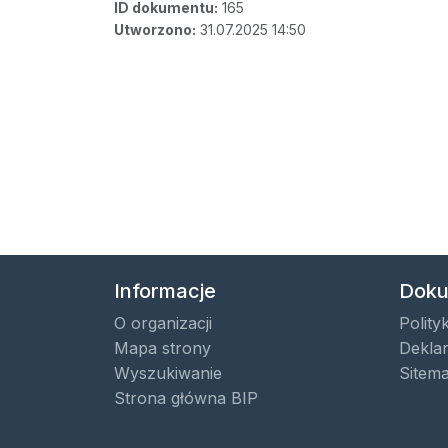
ID dokumentu:
165
Utworzono:
31.07.2025 14:50
Informacje
Doku
O organizacji
Polity
Mapa strony
Deklar
Wyszukiwanie
Sitem
Strona główna BIP