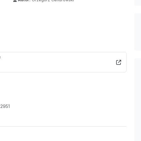
f
 2951